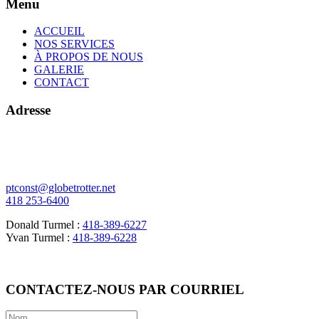
Menu
ACCUEIL
NOS SERVICES
À PROPOS DE NOUS
GALERIE
CONTACT
Adresse
378 de l'Écore N
Vallée-Jonction (Québec)
G0S 3J0
ptconst@globetrotter.net
418 253-6400
Donald Turmel :
418-389-6227
Yvan Turmel :
418-389-6228
CONTACTEZ-NOUS PAR COURRIEL