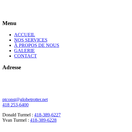
Menu
ACCUEIL
NOS SERVICES
À PROPOS DE NOUS
GALERIE
CONTACT
Adresse
378 de l'Écore N
Vallée-Jonction (Québec)
G0S 3J0
ptconst@globetrotter.net
418 253-6400
Donald Turmel :
418-389-6227
Yvan Turmel :
418-389-6228