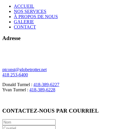
ACCUEIL
NOS SERVICES
À PROPOS DE NOUS
GALERIE
CONTACT
Adresse
378 de l'Écore N
Vallée-Jonction (Québec)
G0S 3J0
ptconst@globetrotter.net
418 253-6400
Donald Turmel :
418-389-6227
Yvan Turmel :
418-389-6228
CONTACTEZ-NOUS PAR COURRIEL