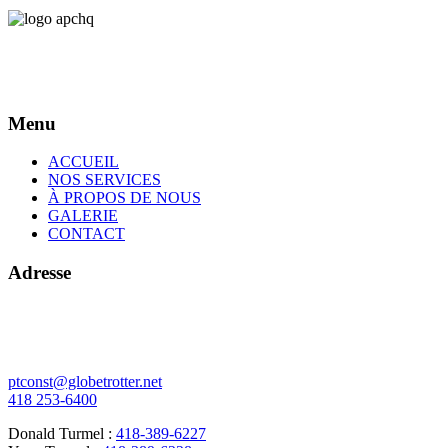
Menu
ACCUEIL
NOS SERVICES
À PROPOS DE NOUS
GALERIE
CONTACT
Adresse
378 de l'Écore N
Vallée-Jonction (Québec)
G0S 3J0
ptconst@globetrotter.net
418 253-6400
Donald Turmel :
418-389-6227