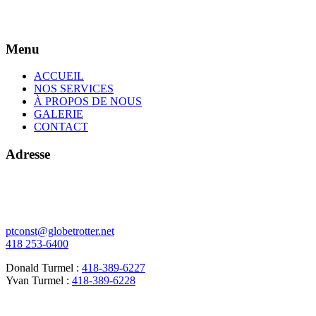
Menu
ACCUEIL
NOS SERVICES
À PROPOS DE NOUS
GALERIE
CONTACT
Adresse
378 de l'Écore N
Vallée-Jonction (Québec)
G0S 3J0
ptconst@globetrotter.net
418 253-6400
Donald Turmel :
418-389-6227
Yvan Turmel :
418-389-6228