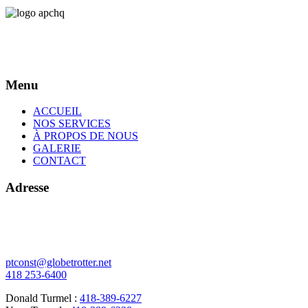
Menu
ACCUEIL
NOS SERVICES
À PROPOS DE NOUS
GALERIE
CONTACT
Adresse
378 de l'Écore N
Vallée-Jonction (Québec)
G0S 3J0
ptconst@globetrotter.net
418 253-6400
Donald Turmel :
418-389-6227