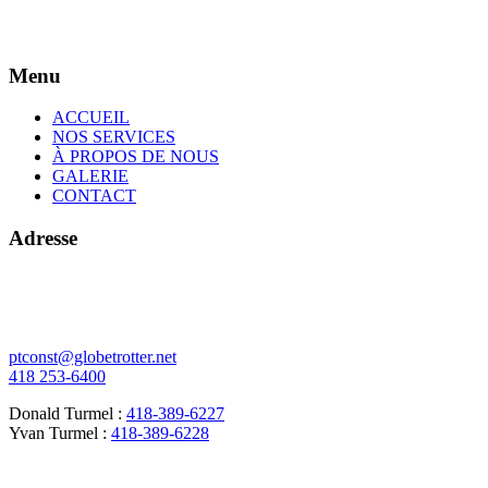
Menu
ACCUEIL
NOS SERVICES
À PROPOS DE NOUS
GALERIE
CONTACT
Adresse
378 de l'Écore N
Vallée-Jonction (Québec)
G0S 3J0
ptconst@globetrotter.net
418 253-6400
Donald Turmel :
418-389-6227
Yvan Turmel :
418-389-6228