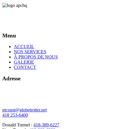
Menu
ACCUEIL
NOS SERVICES
À PROPOS DE NOUS
GALERIE
CONTACT
Adresse
378 de l'Écore N
Vallée-Jonction (Québec)
G0S 3J0
ptconst@globetrotter.net
418 253-6400
Donald Turmel :
418-389-6227