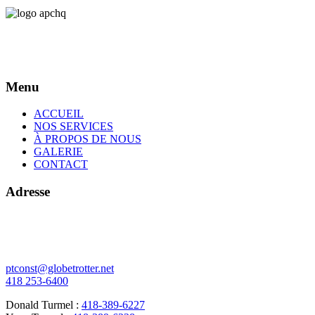
Menu
ACCUEIL
NOS SERVICES
À PROPOS DE NOUS
GALERIE
CONTACT
Adresse
378 de l'Écore N
Vallée-Jonction (Québec)
G0S 3J0
ptconst@globetrotter.net
418 253-6400
Donald Turmel :
418-389-6227